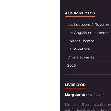
ALBUM PHOTOS
Les Loupéens à Royston
Les Anglais nous rendent 
Soirées Théâtre
Saint-Patrick
Divers et variés
2026
LIVRE D'OR
Marguerite
Le 06/08/2026
Monsieur Bernard a été un
confiance tout au long de