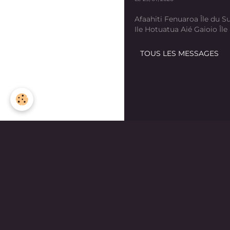
Afaahiti Fenuaroa Île du Su
Ile Hotuatua Aié Gaioio Île K
TOUS LES MESSAGES