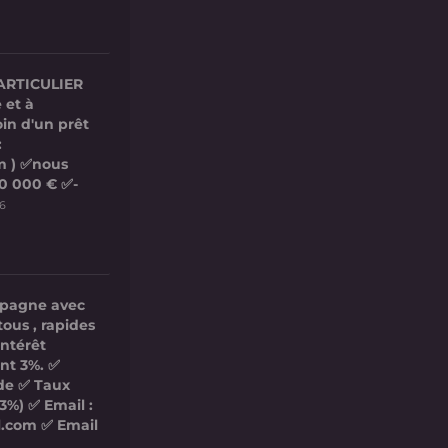
ARTICULIER
 et à
in d'un prêt
:
m ) ✅nous
00 000 € ✅-
26
mpagne avec
tous , rapides
intérêt
nt 3%. ✅
ide ✅ Taux
3%) ✅ Email :
l.com ✅ Email