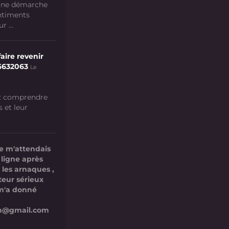
 une démarche
ntiments
 ...
aire revenir
6632063
Le
 : comprendre
s et leur
e m'attendais
 ligne après
 les arnaques ,
teur sérieux
l m'a donné
com@gmail.com