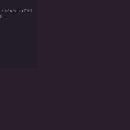
d Afareaitu Fitii
 ...