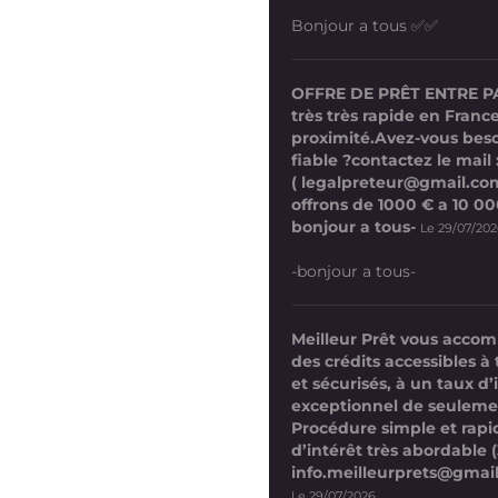
Bonjour a tous ✅✅
OFFRE DE PRÊT ENTRE P
très très rapide en France
proximité.Avez-vous beso
fiable ?contactez le mail 
( legalpreteur@gmail.co
offrons de 1000 € a 10 0
bonjour a tous-
Le 29/07/20
-bonjour a tous-
Meilleur Prêt vous acco
des crédits accessibles à 
et sécurisés, à un taux d’
exceptionnel de seuleme
Procédure simple et rap
d’intérêt très abordable (
info.meilleurprets@gmai
Le 29/07/2026