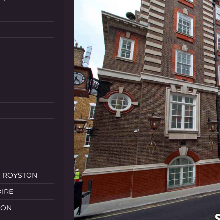
E ROYSTON
OIRE
TON