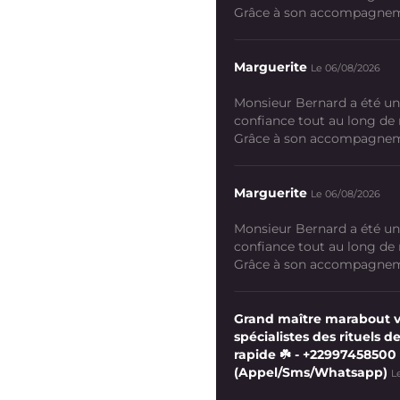
Grâce à son accompagneme
Marguerite
Le 06/08/2026
Monsieur Bernard a été un
confiance tout au long de
Grâce à son accompagneme
Marguerite
Le 06/08/2026
Monsieur Bernard a été un
confiance tout au long de
Grâce à son accompagneme
Grand maître marabout 
spécialistes des rituels de
rapide ☘️ - +22997458500
(Appel/Sms/Whatsapp)
L