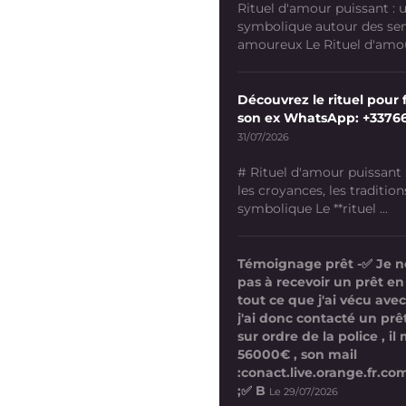
Rituel d'amour puissant :
symbolique autour des se
amoureux Le Rituel d'amour
Découvrez le rituel pour f
son ex WhatsApp: +3376
31/07/2026
# Rituel d'amour puissant
les croyances, les tradition
symbolique Le **rituel ...
Témoignage prêt -✅ Je n
pas à recevoir un prêt en
tout ce que j'ai vécu avec
j'ai donc contacté un prê
sur ordre de la police , i
56000€ , son mail
:conact.live.orange.fr.
;✅ B
Le 29/07/2026