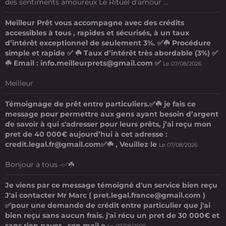
des sentiments amoureux Le Rituel d'amour ...
Meilleur Prêt vous accompagne avec des crédits
accessibles à tous , rapides et sécurisés, à un taux
d’intérêt exceptionnel de seulement 3%. ✅☘️ Procédure
simple et rapide ✅ ☘️ Taux d’intérêt très abordable (3%) ✅
☘️ Email : info.meilleurprets@gmail.com ✅
Le 07/08/2026
Meilleur
Témoignage de prêt entre particuliers.✅☘️ je fais ce
message pour permettre aux gens ayant besoin d’argent
de savoir à qui s'adresser pour leurs prêts, j’ai reçu mon
pret de 40 000€ aujourd’hui à cet adresse :
credit.legal.fr@gmail.com✅☘️ , Veuillez le
Le 07/08/2026
Bonjour a tous -✅☘️
Je viens par ce message témoigné d'un service bien reçu
J'ai contacter Mr Marc ( pret.legal.france@gmail.com )
✅pour une demande de crédit entre particulier que j'ai
bien reçu sans aucun frais. j'ai récu un pret de 30 000€ et
sans rien payer , son mail e
Le 07/08/2026