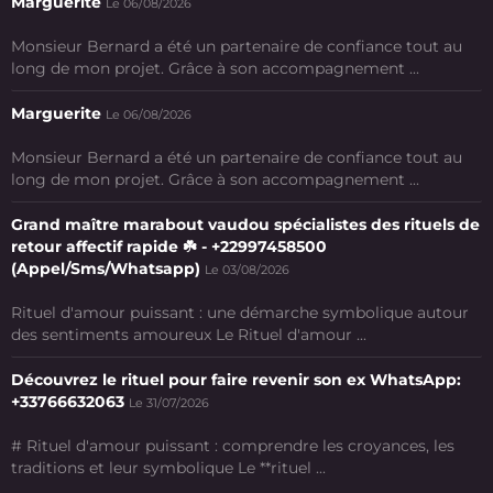
Marguerite
Le 06/08/2026
Monsieur Bernard a été un partenaire de confiance tout au
long de mon projet. Grâce à son accompagnement ...
Marguerite
Le 06/08/2026
Monsieur Bernard a été un partenaire de confiance tout au
long de mon projet. Grâce à son accompagnement ...
Grand maître marabout vaudou spécialistes des rituels de
retour affectif rapide ☘️ - +22997458500
(Appel/Sms/Whatsapp)
Le 03/08/2026
Rituel d'amour puissant : une démarche symbolique autour
des sentiments amoureux Le Rituel d'amour ...
Découvrez le rituel pour faire revenir son ex WhatsApp:
+33766632063
Le 31/07/2026
# Rituel d'amour puissant : comprendre les croyances, les
traditions et leur symbolique Le **rituel ...