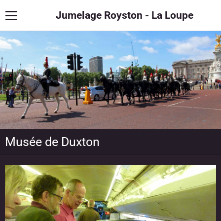
Jumelage Royston - La Loupe
Musée de Duxton