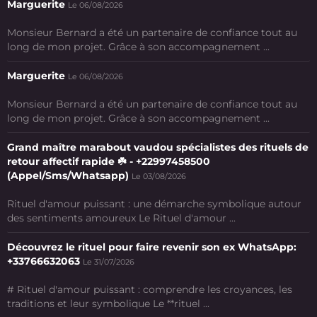
Marguerite
Le 06/08/2026
Monsieur Bernard a été un partenaire de confiance tout au
long de mon projet. Grâce à son accompagnement ...
Marguerite
Le 06/08/2026
Monsieur Bernard a été un partenaire de confiance tout au
long de mon projet. Grâce à son accompagnement ...
Grand maître marabout vaudou spécialistes des rituels de
retour affectif rapide ☘️ - +22997458500
(Appel/Sms/Whatsapp)
Le 03/08/2026
Rituel d'amour puissant : une démarche symbolique autour
des sentiments amoureux Le Rituel d'amour ...
Découvrez le rituel pour faire revenir son ex WhatsApp:
+33766632063
Le 31/07/2026
# Rituel d'amour puissant : comprendre les croyances, les
traditions et leur symbolique Le **rituel ...