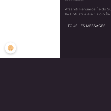
Afaahiti Fenuaroa Île du Su
Ile Hotuatua Aié Gaioio Île K
TOUS LES MESSAGES