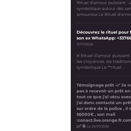
Rituel d'amour puissant :
symbolique autour des se
amoureux Le Rituel d'amour
Découvrez le rituel pour f
son ex WhatsApp: +3376
31/07/2026
# Rituel d'amour puissant
les croyances, les tradition
symbolique Le **rituel ...
Témoignage prêt -✅ Je n
pas à recevoir un prêt en
tout ce que j'ai vécu avec
j'ai donc contacté un prê
sur ordre de la police , i
56000€ , son mail
:conact.live.orange.fr.
;✅ B
Le 29/07/2026