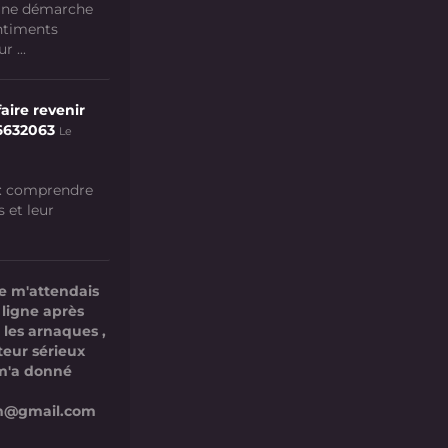
 une démarche
ntiments
 ...
aire revenir
6632063
Le
 : comprendre
s et leur
e m'attendais
 ligne après
 les arnaques ,
teur sérieux
l m'a donné
com@gmail.com