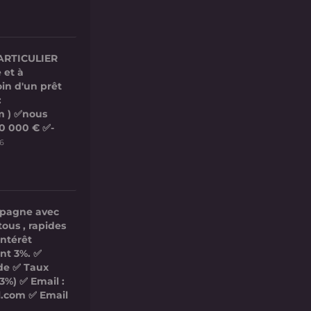
ARTICULIER
 et à
in d'un prêt
:
m ) ✅nous
00 000 € ✅-
26
mpagne avec
tous , rapides
intérêt
nt 3%. ✅
ide ✅ Taux
3%) ✅ Email :
l.com ✅ Email