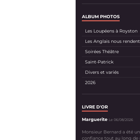
ALBUM PHOTOS
Les Loupéens à Royston
Les Anglais nous rendent 
Soirées Théâtre
Saint-Patrick
Divers et variés
2026
LIVRE D'OR
Marguerite
Le 06/08/2026
Monsieur Bernard a été un
confiance tout au long de