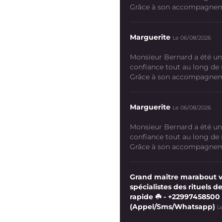
Grâce à son accompagneme
Marguerite
Le 06/08/2026
Monsieur Bernard a été un
confiance tout au long de
Grâce à son accompagneme
Marguerite
Le 06/08/2026
Monsieur Bernard a été un
confiance tout au long de
Grâce à son accompagneme
Grand maître marabout 
spécialistes des rituels de
rapide ☘️ - +22997458500
(Appel/Sms/Whatsapp)
L