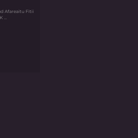
d Afareaitu Fitii
 ...