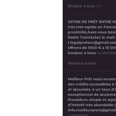
Bonjour a tous ✅✅
OFFRE DE PRÊT ENTRE P
très très rapide en France
proximité.Avez-vous beso
fiable ?contactez le mail 
( legalpreteur@gmail.co
offrons de 1000 € a 10 0
bonjour a tous-
Le 29/07/20
-bonjour a tous-
Meilleur Prêt vous acco
des crédits accessibles à 
et sécurisés, à un taux d’
exceptionnel de seuleme
Procédure simple et rap
d’intérêt très abordable (
info.meilleurprets@gmai
Le 29/07/2026