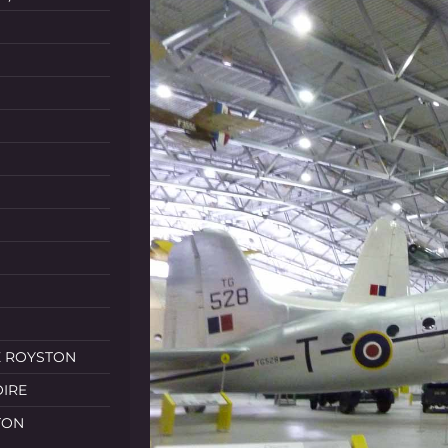
E ROYSTON
OIRE
TON