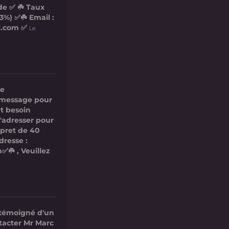
de ✅ ☘️ Taux
3%) ✅☘️ Email :
l.com ✅
Le
re
ce message pour
t besoin
s'adresser pour
 pret de 40
dresse :
✅☘️ , Veuillez
 témoigné d'un
ntacter Mr Marc