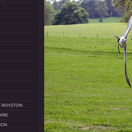
E ROYSTON
OIRE
TON