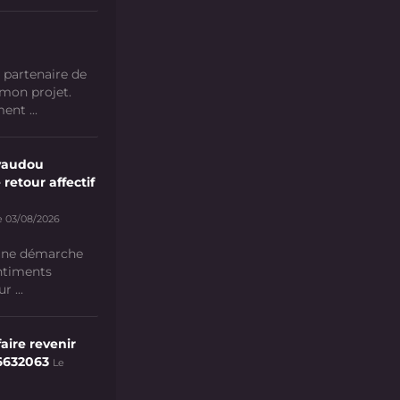
 partenaire de
 mon projet.
nt ...
vaudou
 retour affectif
e 03/08/2026
 une démarche
ntiments
 ...
aire revenir
6632063
Le