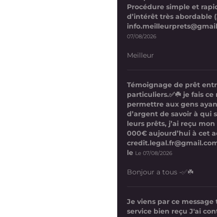
Procédure simple et rapi
d’intérêt très abordable (
info.meilleurprets@gmai
07/08/2026
Meilleur
Témoignage de prêt ent
particuliers.✅☘️ je fais 
permettre aux gens ayan
d’argent de savoir à qui 
leurs prêts, j’ai reçu mon
000€ aujourd’hui à cet a
credit.legal.fr@gmail.com
le
Le 07/08/2026
Bonjour a tous -✅☘️
Je viens par ce message
service bien reçu J'ai co