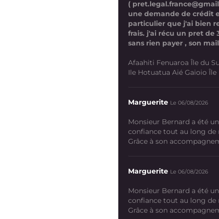
( pret.legal.france@gmai
une demande de crédit 
particulier que j'ai bien
frais. j'ai récu un pret d
sans rien payer , son mail
Afaahiti Fenuaroa Île du Su
Ile Hotuatua Aié Gaioio Île K
Marguerite
Le 06/08/2026
Monsieur Bernard a été un
confiance tout au long de
Grâce à son accompagneme
Marguerite
Le 06/08/2026
Monsieur Bernard a été un
confiance tout au long de
Grâce à son accompagneme