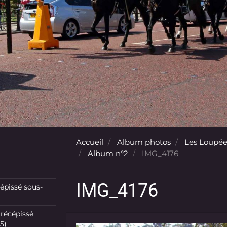
Accueil
Album photos
Les Loupée
Album n°2
IMG_4176
IMG_4176
pissé sous-
récépissé
5)