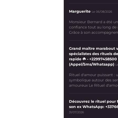
Marguerite
Le 06/08/2026
Monsieur Bernard a été un
confiance tout au long de
Grâce à son accompagneme
Grand maître marabout 
spécialistes des rituels de
rapide ☘️ - +22997458500
(Appel/Sms/Whatsapp)
L
Rituel d'amour puissant :
symbolique autour des se
amoureux Le Rituel d'amour
Découvrez le rituel pour f
son ex WhatsApp: +3376
31/07/2026