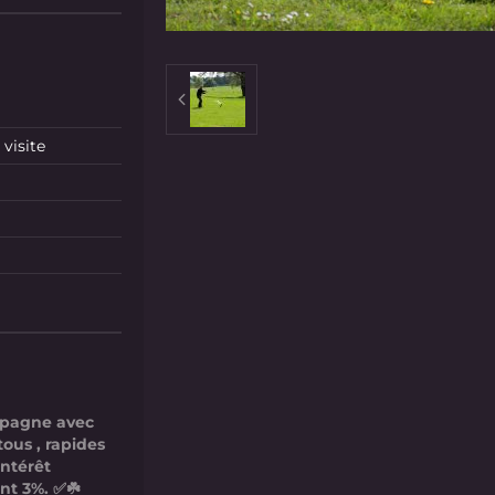
visite
mpagne avec
tous , rapides
intérêt
nt 3%. ✅☘️