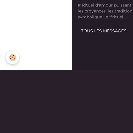
# Rituel d'amour puissant
les croyances, les tradition
symbolique Le **rituel ...
TOUS LES MESSAGES