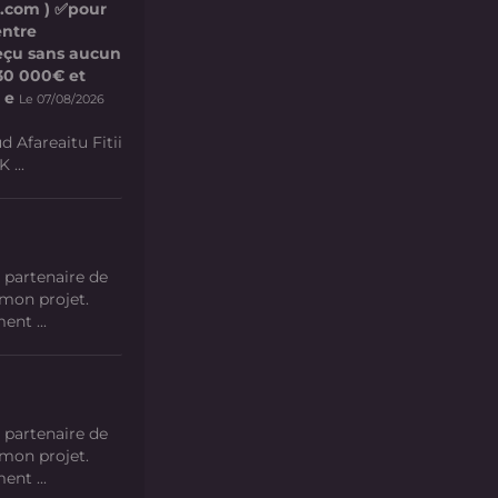
l.com ) ✅pour
entre
 reçu sans aucun
e 30 000€ et
 e
Le 07/08/2026
d Afareaitu Fitii
 ...
 partenaire de
 mon projet.
nt ...
 partenaire de
 mon projet.
nt ...