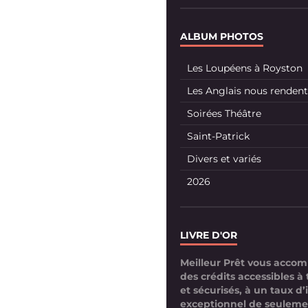
ALBUM PHOTOS
Les Loupéens à Royston
Les Anglais nous rendent 
Soirées Théâtre
Saint-Patrick
Divers et variés
2026
LIVRE D'OR
Meilleur Prêt vous acco
des crédits accessibles à 
et sécurisés, à un taux d’
exceptionnel de seuleme