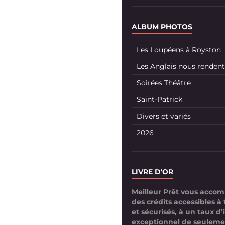
ALBUM PHOTOS
Les Loupéens à Royston
Les Anglais nous rendent 
Soirées Théâtre
Saint-Patrick
Divers et variés
2026
LIVRE D'OR
Meilleur Prêt vous acco
des crédits accessibles à 
et sécurisés, à un taux d’
exceptionnel de seuleme