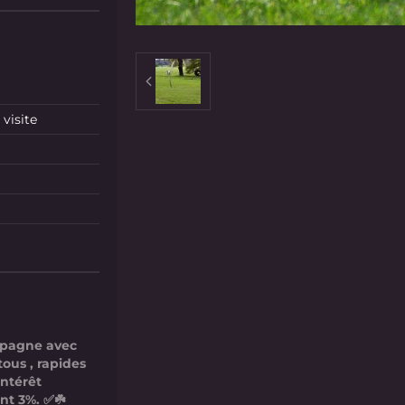
visite
mpagne avec
tous , rapides
intérêt
nt 3%. ✅☘️