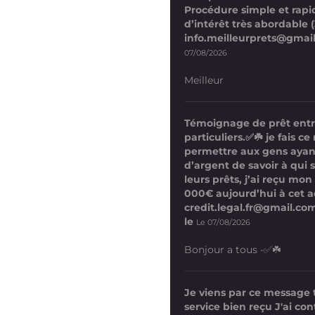
Procédure simple et rapi
d’intérêt très abordable (
info.meilleurprets@gmai
07/08/2026
Meilleur
Témoignage de prêt ent
particuliers.✅☘️ je fais 
permettre aux gens ayan
d’argent de savoir à qui 
leurs prêts, j’ai reçu mon
000€ aujourd’hui à cet a
credit.legal.fr@gmail.com
le
Le 07/08/2026
Bonjour a tous -✅☘️
Je viens par ce message
service bien reçu J'ai co