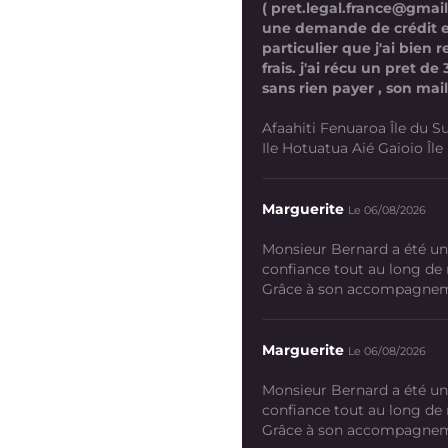
( pret.legal.france@gmai
une demande de crédit 
particulier que j'ai bien
frais. j'ai récu un pret d
sans rien payer , son mail
Afaahiti Fenuaroa Île du Su
Ile Hotuatua Aié Gaioio Île K
Marguerite
Le 06/08/2026
Monsieur Bernard a été un
confiance tout au long de
Grâce à son accompagneme
Marguerite
Le 06/08/2026
Monsieur Bernard a été un
confiance tout au long de
Grâce à son accompagneme