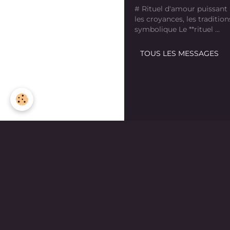
# Rituel d'amour puissant
les croyances, les tradition
symbolique Le **rituel ...
TOUS LES MESSAGES