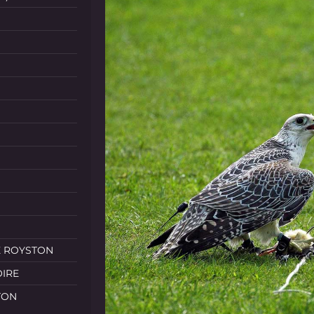
E ROYSTON
OIRE
TON