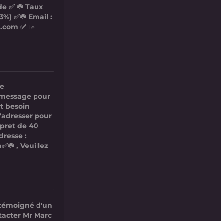
de ✅ ☘️ Taux
3%) ✅☘️ Email :
l.com ✅
Le
re
ce message pour
t besoin
s'adresser pour
 pret de 40
dresse :
✅☘️ , Veuillez
 témoigné d'un
ntacter Mr Marc