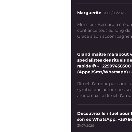
Marguerite
Le 06/08/2026
Monsieur Bernard a été un
confiance tout au long de
Grâce à son accompagneme
Grand maître marabout 
spécialistes des rituels de
rapide ☘️ - +22997458500
(Appel/Sms/Whatsapp)
L
Rituel d'amour puissant :
symbolique autour des se
amoureux Le Rituel d'amour
Découvrez le rituel pour f
son ex WhatsApp: +3376
31/07/2026