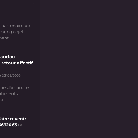
 partenaire de
 mon projet.
nt ...
vaudou
 retour affectif
e 03/08/2026
 une démarche
ntiments
 ...
aire revenir
6632063
Le