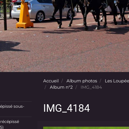
Accueil
Album photos
Les Loupée
Album n°2
IMG_4184
IMG_4184
pissé sous-
récépissé
5)