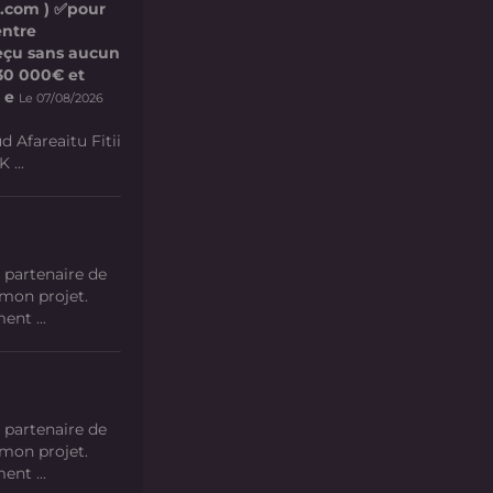
l.com ) ✅pour
entre
 reçu sans aucun
e 30 000€ et
 e
Le 07/08/2026
d Afareaitu Fitii
 ...
 partenaire de
 mon projet.
nt ...
 partenaire de
 mon projet.
nt ...