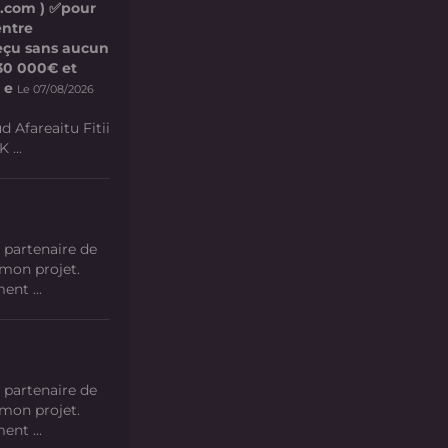
l.com ) ✅pour
entre
 reçu sans aucun
e 30 000€ et
 e
Le 07/08/2026
d Afareaitu Fitii
 ...
 partenaire de
 mon projet.
nt ...
 partenaire de
 mon projet.
nt ...