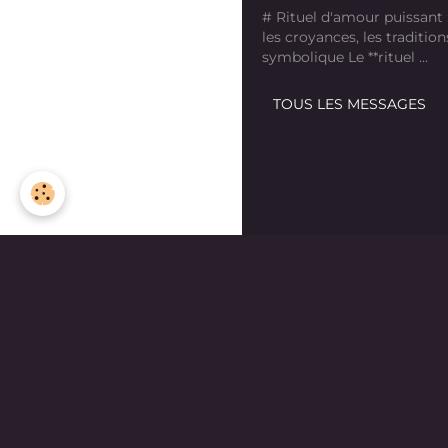
# Rituel d'amour puissant
les croyances, les tradition
symbolique Le **rituel ...
TOUS LES MESSAGES