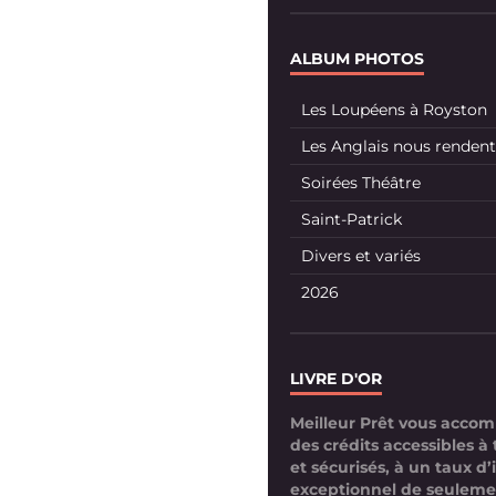
ALBUM PHOTOS
Les Loupéens à Royston
Les Anglais nous rendent 
Soirées Théâtre
Saint-Patrick
Divers et variés
2026
LIVRE D'OR
Meilleur Prêt vous acco
des crédits accessibles à 
et sécurisés, à un taux d’
exceptionnel de seuleme