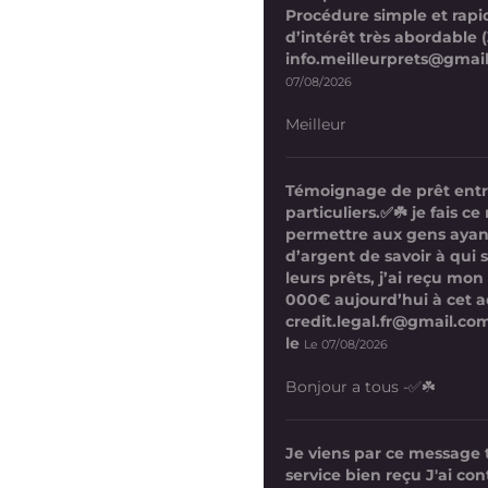
Procédure simple et rapi
d’intérêt très abordable (
info.meilleurprets@gmai
07/08/2026
Meilleur
Témoignage de prêt ent
particuliers.✅☘️ je fais 
permettre aux gens ayan
d’argent de savoir à qui 
leurs prêts, j’ai reçu mon
000€ aujourd’hui à cet a
credit.legal.fr@gmail.com
le
Le 07/08/2026
Bonjour a tous -✅☘️
Je viens par ce message
service bien reçu J'ai co