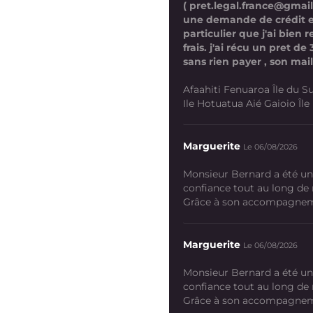
( pret.legal.france@gmai
une demande de crédit 
particulier que j'ai bien
frais. j'ai récu un pret d
sans rien payer , son mail
Afaahiti Fenuaroa Île du Su
Ile Hotuatua Aié Gaioio Île K
Marguerite
Le 06/08/2026
Monsieur Bernard a été un
confiance tout au long de
Grâce à son accompagneme
Marguerite
Le 06/08/2026
Monsieur Bernard a été un
confiance tout au long de
Grâce à son accompagneme