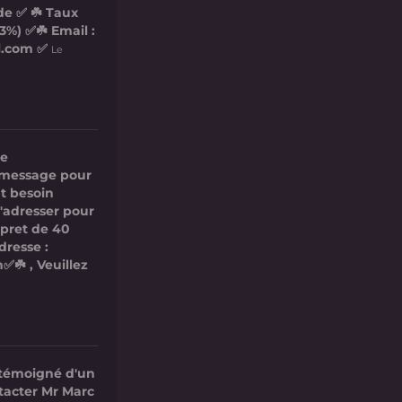
de ✅ ☘️ Taux
3%) ✅☘️ Email :
l.com ✅
Le
re
ce message pour
t besoin
s'adresser pour
 pret de 40
dresse :
✅☘️ , Veuillez
 témoigné d'un
ntacter Mr Marc