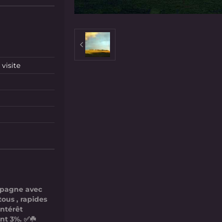
visite
mpagne avec
tous , rapides
intérêt
nt 3%. ✅☘️