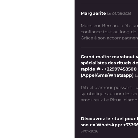
Marguerite
Le 06/08/2026
Monsieur Bernard a été un
confiance tout au long de
Grâce à son accompagneme
Grand maître marabout 
spécialistes des rituels de
rapide ☘️ - +22997458500
(Appel/Sms/Whatsapp)
L
Rituel d'amour puissant :
symbolique autour des se
amoureux Le Rituel d'amour
Découvrez le rituel pour f
son ex WhatsApp: +3376
31/07/2026