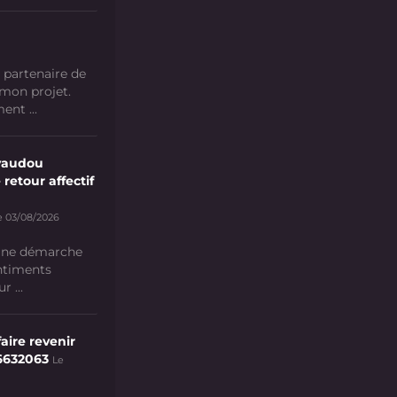
 partenaire de
 mon projet.
nt ...
vaudou
 retour affectif
e 03/08/2026
 une démarche
ntiments
 ...
aire revenir
6632063
Le