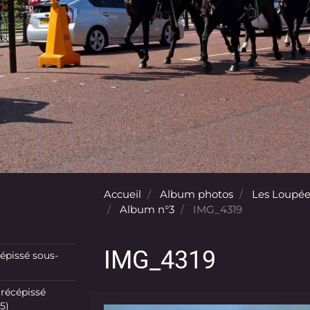
Accueil
Album photos
Les Loupée
Album n°3
IMG_4319
IMG_4319
pissé sous-
récépissé
5)