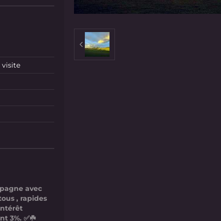
visite
mpagne avec
tous , rapides
intérêt
nt 3%. ✅☘️