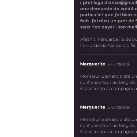
( pret.legal.france@gmai
une demande de crédit 
particulier que j'ai bien
frais. j'ai récu un pret d
sans rien payer , son mail
Afaahiti Fenuaroa Île du Su
Ile Hotuatua Aié Gaioio Île K
Marguerite
Le 06/08/2026
Monsieur Bernard a été un
confiance tout au long de
Grâce à son accompagneme
Marguerite
Le 06/08/2026
Monsieur Bernard a été un
confiance tout au long de
Grâce à son accompagneme