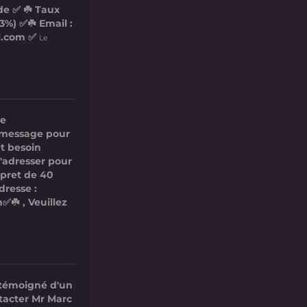
de ✅ ☘️ Taux
3%) ✅☘️ Email :
l.com ✅
Le
re
ce message pour
t besoin
s'adresser pour
 pret de 40
dresse :
✅☘️ , Veuillez
 témoigné d'un
ntacter Mr Marc