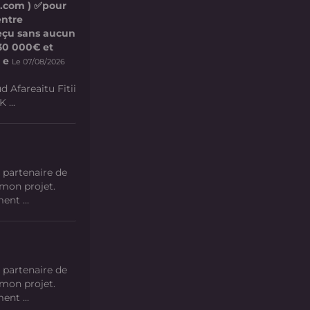
l.com ) ✅pour
entre
 reçu sans aucun
e 30 000€ et
 e
Le 07/08/2026
d Afareaitu Fitii
 ...
 partenaire de
 mon projet.
nt ...
 partenaire de
 mon projet.
nt ...