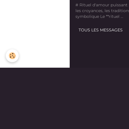
# Rituel d'amour puissant
les croyances, les tradition
symbolique Le **rituel ...
TOUS LES MESSAGES