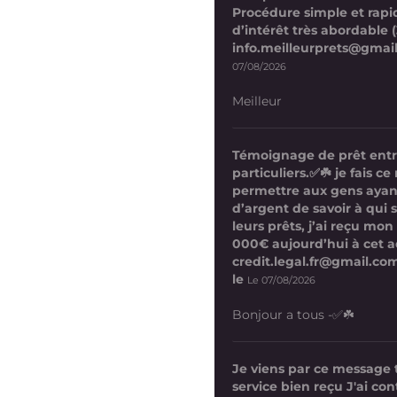
Procédure simple et rapi
d’intérêt très abordable (
info.meilleurprets@gmai
07/08/2026
Meilleur
Témoignage de prêt ent
particuliers.✅☘️ je fais 
permettre aux gens ayan
d’argent de savoir à qui 
leurs prêts, j’ai reçu mon
000€ aujourd’hui à cet a
credit.legal.fr@gmail.com
le
Le 07/08/2026
Bonjour a tous -✅☘️
Je viens par ce message
service bien reçu J'ai co