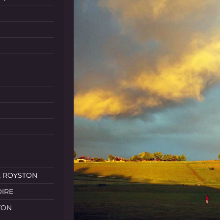
E ROYSTON
OIRE
TON