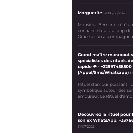
Marguerite
Le 06/08/2026
Monsieur Bernard a été un
confiance tout au long de
Grâce à son accompagneme
Grand maître marabout 
spécialistes des rituels de
rapide ☘️ - +22997458500
(Appel/Sms/Whatsapp)
L
Rituel d'amour puissant :
symbolique autour des se
amoureux Le Rituel d'amour
Découvrez le rituel pour f
son ex WhatsApp: +3376
31/07/2026