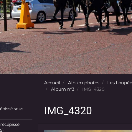
Accueil
Album photos
Les Loupée
Album n°3
IMG_4320
IMG_4320
pissé sous-
récépissé
5)