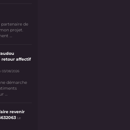
 partenaire de
 mon projet.
nt ...
vaudou
 retour affectif
e 03/08/2026
 une démarche
ntiments
 ...
aire revenir
6632063
Le