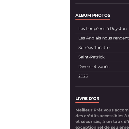
ALBUM PHOTOS
Les Loupéens à Royston
Les Anglais nous rendent 
Soirées Théâtre
Saint-Patrick
Divers et variés
2026
LIVRE D'OR
Meilleur Prêt vous acco
des crédits accessibles à 
et sécurisés, à un taux d’
exceptionnel de seuleme