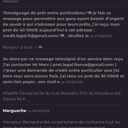
Meilleur
Témoignage de prêt entre particuliers.✅☘️ je fais ce
message pour permettre aux gens ayant besoin d’argent
de savoir à qui s'adresser pour leurs prêts, j’ai reçu mon
pret de 40 000€ aujourd’hui à cet adresse :
credit.legal.fr@gmail.com✅☘️ , Veuillez le
Le 07/08/2026
Bonjour a tous -✅☘️
Je viens par ce message témoigné d'un service bien reçu
J'ai contacter Mr Marc ( pret.legal.france@gmail.com )
✅pour une demande de crédit entre particulier que j'ai
bien reçu sans aucun frais. j'ai récu un pret de 30 000€ et
sans rien payer , son mail e
Le 07/08/2026
Afaahiti Fenuaroa Île du Sud Afareaitu Fitii Ile Hotuatua Aié
Gaioio Île K ...
Marguerite
Le 06/08/2026
Monsieur Bernard a été un partenaire de confiance tout au
long de mon projet. Grâce à son accompagnement ...