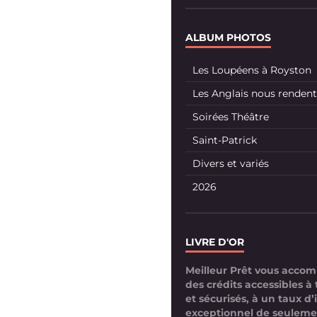
ALBUM PHOTOS
Les Loupéens à Royston
Les Anglais nous rendent 
Soirées Théâtre
Saint-Patrick
Divers et variés
2026
LIVRE D'OR
Meilleur Prêt vous acco
des crédits accessibles à 
et sécurisés, à un taux d’
exceptionnel de seuleme