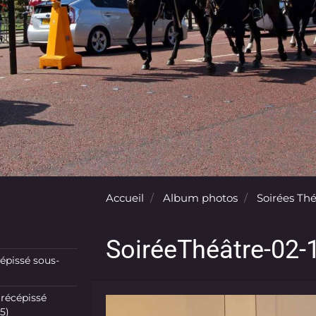
Accueil
Album photos
Soirées Th
SoiréeThéâtre-02-
pissé sous-
récépissé
5)