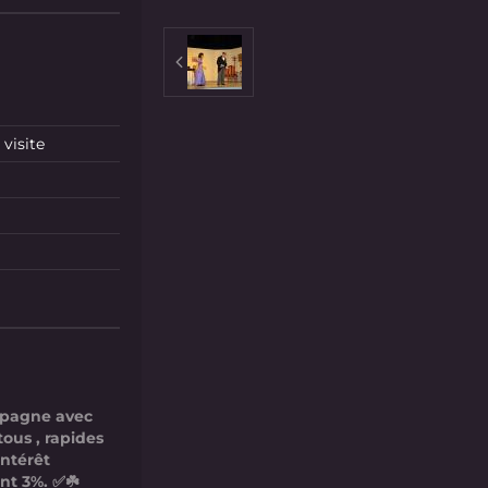
visite
mpagne avec
tous , rapides
intérêt
nt 3%. ✅☘️