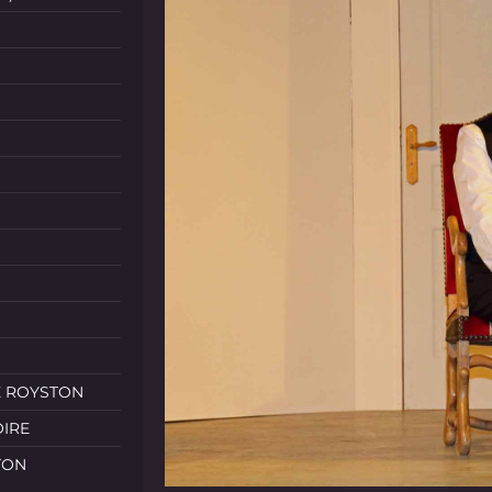
E ROYSTON
OIRE
TON