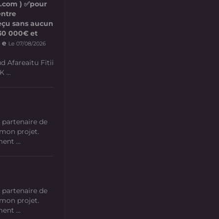
l.com ) ✅pour
entre
 reçu sans aucun
e 30 000€ et
 e
Le 07/08/2026
d Afareaitu Fitii
 ...
 partenaire de
 mon projet.
nt ...
 partenaire de
 mon projet.
nt ...