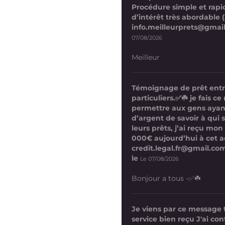
Procédure simple et rapi
d’intérêt très abordable (
info.meilleurprets@gmai
07/08/2026
Meilleur
Témoignage de prêt ent
particuliers.✅☘️ je fais 
permettre aux gens ayan
d’argent de savoir à qui 
leurs prêts, j’ai reçu mon
000€ aujourd’hui à cet a
credit.legal.fr@gmail.com
le
Le 07/08/2026
Bonjour a tous -✅☘️
Je viens par ce message
service bien reçu J'ai co