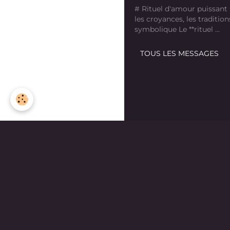
# Rituel d'amour puissant
les croyances, les tradition
symbolique Le **rituel ...
TOUS LES MESSAGES