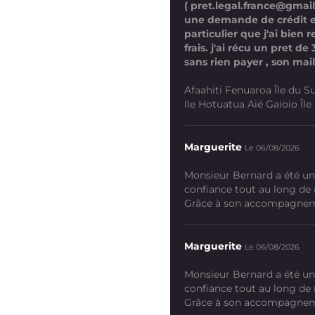
( pret.legal.france@gmai
une demande de crédit 
particulier que j'ai bien
frais. j'ai récu un pret d
sans rien payer , son mail
Afaahiti Fenuaroa Île du Su
Ile Hotuatua Aié Gaioio Île K
Marguerite
Le 06/08/2026
Monsieur Bernard a été un
confiance tout au long de
Grâce à son accompagneme
Marguerite
Le 06/08/2026
Monsieur Bernard a été un
confiance tout au long de
Grâce à son accompagneme