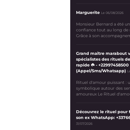
Marguerite
Le 06/08/2026
Monsieur Bernard a été un
confiance tout au long de
Grâce à son accompagneme
Grand maître marabout 
spécialistes des rituels de
rapide ☘️ - +22997458500
(Appel/Sms/Whatsapp)
L
Rituel d'amour puissant :
symbolique autour des se
amoureux Le Rituel d'amour
Découvrez le rituel pour f
son ex WhatsApp: +3376
31/07/2026