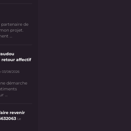
 partenaire de
 mon projet.
nt ...
vaudou
 retour affectif
e 03/08/2026
 une démarche
ntiments
 ...
aire revenir
6632063
Le