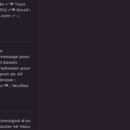
de ✅ ☘️ Taux
3%) ✅☘️ Email :
l.com ✅
Le
re
ce message pour
t besoin
s'adresser pour
 pret de 40
dresse :
✅☘️ , Veuillez
 témoigné d'un
ntacter Mr Marc