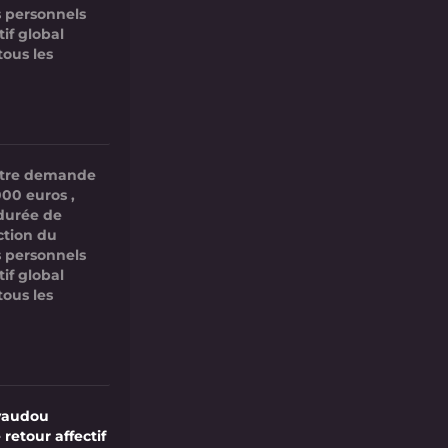
 personnels
if global
tous les
votre demande
000 euros ,
 durée de
ction du
 personnels
if global
tous les
vaudou
 retour affectif