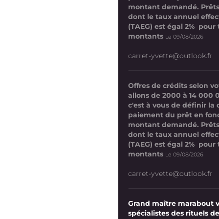
montant demandé. Prêts
dont le taux annuel effect
(TAEG) est égal 2% pour 
montants
Le 09/08/2026
carret-yvette@outlook.fr
Offres de crédits selon 
allons de 2000 à 14 000 
c'est à vous de définir la
paiement du prêt en fon
montant demandé. Prêts
dont le taux annuel effect
(TAEG) est égal 2% pour 
montants
Le 09/08/2026
carret-yvette@outlook.fr
Grand maître marabout 
spécialistes des rituels de