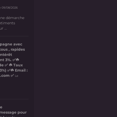
e 09/08/2026
 une démarche
ntiments
 ...
mpagne avec
tous , rapides
intérêt
nt 3%. ✅☘️
de ✅ ☘️ Taux
3%) ✅☘️ Email :
l.com ✅
Le
re
ce message pour