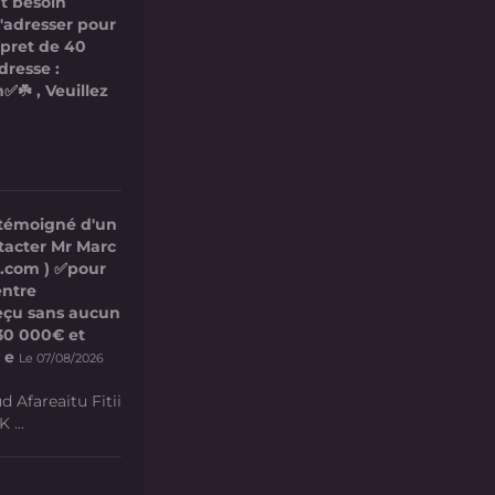
t besoin
s'adresser pour
 pret de 40
dresse :
✅☘️ , Veuillez
 témoigné d'un
ntacter Mr Marc
l.com ) ✅pour
entre
 reçu sans aucun
e 30 000€ et
 e
Le 07/08/2026
d Afareaitu Fitii
 ...