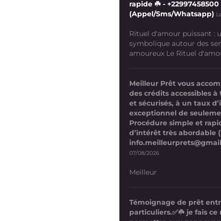
rapide ☘️ - +22997458500
(Appel/Sms/Whatsapp)
L
Rituel d'amour puissant :
symbolique autour des se
amoureux Le Rituel d'amour
Meilleur Prêt vous acco
des crédits accessibles à 
et sécurisés, à un taux d’
exceptionnel de seuleme
Procédure simple et rapi
d’intérêt très abordable (
info.meilleurprets@gmai
07/08/2026
Meilleur
Témoignage de prêt ent
particuliers.✅☘️ je fais 