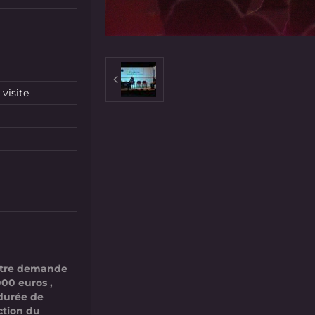
visite
votre demande
000 euros ,
 durée de
ction du