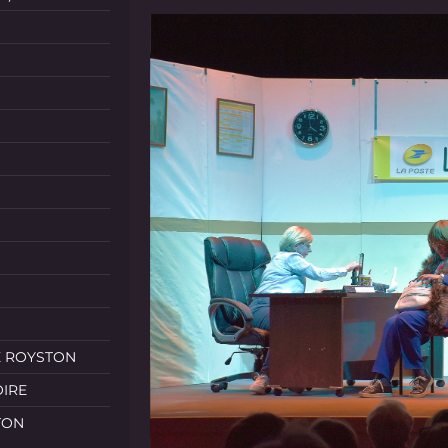
E ROYSTON
OIRE
TON