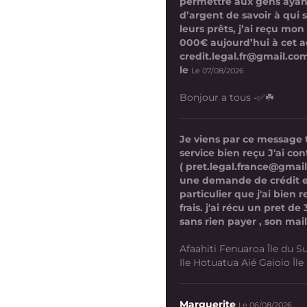
permettre aux gens ayan
d’argent de savoir à qui 
leurs prêts, j’ai reçu mon
000€ aujourd’hui à cet a
credit.legal.fr@gmail.com
le
Le 07/08/2026
Bonjour a tous -✅☘️
Je viens par ce message
service bien reçu J'ai co
( pret.legal.france@gmai
une demande de crédit 
particulier que j'ai bien
frais. j'ai récu un pret d
sans rien payer , son mail
Afaahiti Fenuaroa Île du Su
Ile Hotuatua Aié Gaioio Île K
Marguerite
Le 06/08/2026