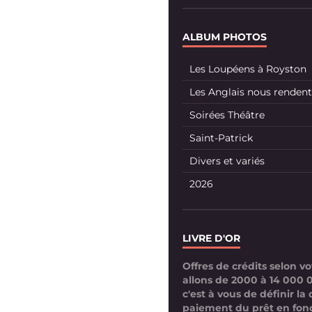
ALBUM PHOTOS
Les Loupéens à Royston
Les Anglais nous rendent 
Soirées Théâtre
Saint-Patrick
Divers et variés
2026
LIVRE D'OR
Offres de crédits selon 
allons de 2000 à 14 000 
c'est à vous de définir la
paiement du prêt en fon