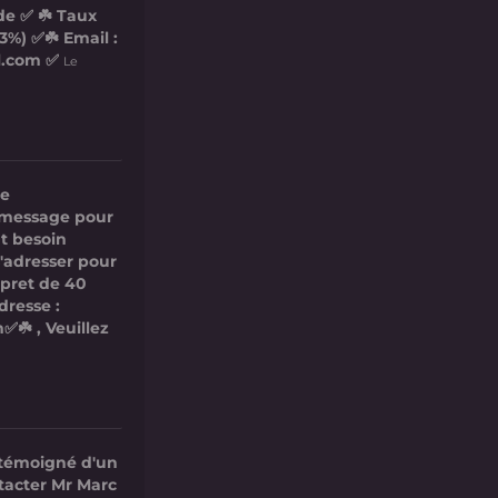
de ✅ ☘️ Taux
3%) ✅☘️ Email :
l.com ✅
Le
re
ce message pour
t besoin
s'adresser pour
 pret de 40
dresse :
✅☘️ , Veuillez
 témoigné d'un
ntacter Mr Marc