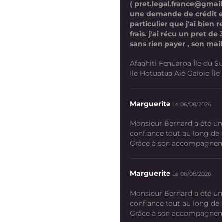
( pret.legal.france@gmai
une demande de crédit 
particulier que j'ai bien
frais. j'ai récu un pret d
sans rien payer , son mail
Afaahiti Fenuaroa Île du Su
Ile Hotuatua Aié Gaioio Île K
Marguerite
Le 06/08/2026
Monsieur Bernard a été un
confiance tout au long de
Grâce à son accompagneme
Marguerite
Le 06/08/2026
Monsieur Bernard a été un
confiance tout au long de
Grâce à son accompagneme