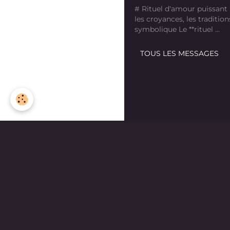
# Rituel d'amour puissant
les croyances, les tradition
symbolique Le **rituel ...
TOUS LES MESSAGES