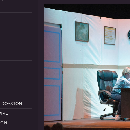
E ROYSTON
OIRE
TON