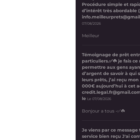
Procédure simple et rapi
d’intérêt très abordable (
info.meilleurprets@gmai
07/08/2026
Meilleur
Témoignage de prêt ent
particuliers.✅☘️ je fais 
permettre aux gens ayan
d’argent de savoir à qui 
leurs prêts, j’ai reçu mon
000€ aujourd’hui à cet a
credit.legal.fr@gmail.com
le
Le 07/08/2026
Bonjour a tous -✅☘️
Je viens par ce message
service bien reçu J'ai co