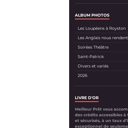
ALBUM PHOTOS
Les Loupéens à Royston
Les Anglais nous rendent 
Soirées Théâtre
Saint-Patrick
Divers et variés
2026
LIVRE D'OR
Meilleur Prêt vous acco
des crédits accessibles à 
et sécurisés, à un taux d’
exceptionnel de seuleme