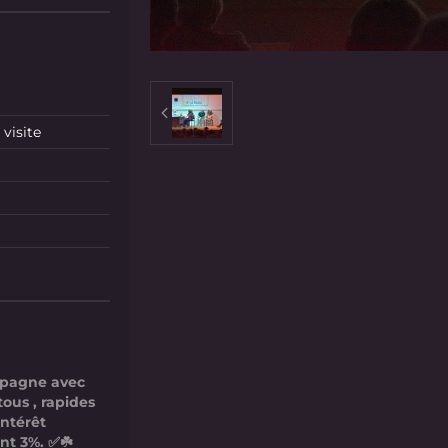
visite
mpagne avec
tous , rapides
intérêt
nt 3%. ✅☘️