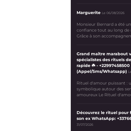
Marguerite
Le 06/08/2026
Monsieur Bernard a été un
confiance tout au long de
Grâce à son accompagneme
Grand maître marabout 
spécialistes des rituels de
rapide ☘️ - +22997458500
(Appel/Sms/Whatsapp)
L
Rituel d'amour puissant :
symbolique autour des se
amoureux Le Rituel d'amour
Découvrez le rituel pour f
son ex WhatsApp: +3376
31/07/2026