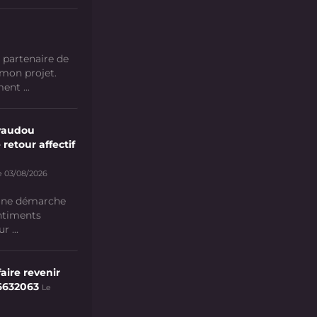
 partenaire de
 mon projet.
nt ...
vaudou
 retour affectif
e 03/08/2026
 une démarche
ntiments
 ...
aire revenir
6632063
Le