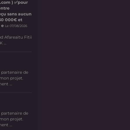
l.com ) ✅pour
entre
 reçu sans aucun
e 30 000€ et
 e
Le 07/08/2026
d Afareaitu Fitii
 ...
 partenaire de
 mon projet.
nt ...
 partenaire de
 mon projet.
nt ...